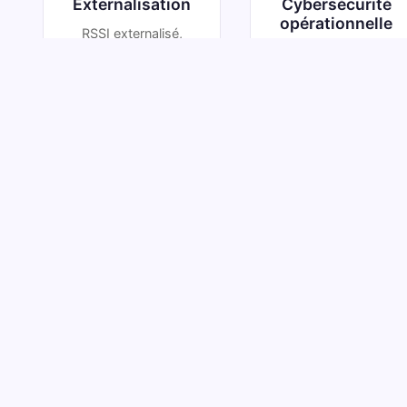
Externalisation
Cybersécurité
opérationnelle
RSSI externalisé,
Diagnostic, audits
DPO, DSI à temps
de sécurité,
partagé : des
pentest,
expertises clés
campagnes de
sans alourdir votre
phishing,
structure.
PCA/PRA.
Découvrir →
Découvrir →
Besoin d'aide pour
trouver la bonne page