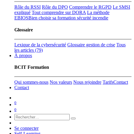
Rôle du RSSI
Rôle du DPO
Comprendre le RGPD
Le SMSI
expliqué
Tout comprendre sur DORA
La méthode
EBIOS
Bien choisir sa formation sécurité incendie
Glossaire
Lexique de la cybersécurité
Glossaire gestion de crise
Tous
les articles (79)
À propos
BCIT Formation
Qui sommes-nous
Nos valeurs
Nous rejoindre
Tarifs
Contact
Contact
0
0
Se connecter
Self-Learning