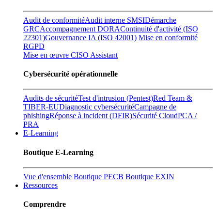
Audit de conformité
Audit interne SMSI
Démarche
GRC
Accompagnement DORA
Continuité d'activité (ISO
22301)
Gouvernance IA (ISO 42001)
Mise en conformité
RGPD
Mise en œuvre CISO Assistant
Cybersécurité opérationnelle
Audits de sécurité
Test d'intrusion (Pentest)
Red Team &
TIBER-EU
Diagnostic cybersécurité
Campagne de
phishing
Réponse à incident (DFIR)
Sécurité Cloud
PCA /
PRA
E-Learning
Boutique E-Learning
Vue d'ensemble
Boutique PECB
Boutique EXIN
Ressources
Comprendre