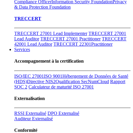
Compliance Officer
Information Security Foundation
Privacy
& Data Protection Foundation
TRECCERT
TRECCERT 27001 Lead Implementer
TRECCERT 27001
Lead Auditor
TRECCERT 27001 Practitioner
TRECCERT
42001 Lead Auditor
TRECCERT 22301Practitioner
Services
Accompagnement à la certification
ISO/IEC 27001
ISO 9001
Hébergement de Données de Santé
(HDS)
Directive NIS2
Qualification SecNumCloud
Rapport
SOC 2
Calculateur de maturité ISO 27001
Externalisation
RSSI Externalisé
DPO Externalisé
Auditeur Externalisé
Conformité