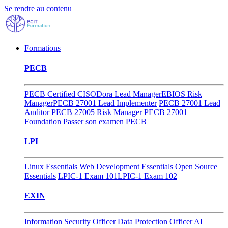
Se rendre au contenu
Formations
PECB
PECB Certified CISO
Dora Lead Manager
EBIOS Risk
Manager
PECB 27001 Lead Implementer
PECB 27001 Lead
Auditor
PECB 27005 Risk Manager
PECB 27001
Foundation
Passer son examen PECB
LPI
Linux Essentials
Web Development Essentials
Open Source
Essentials
LPIC-1 Exam 101
LPIC-1 Exam 102
EXIN
Information Security Officer
Data Protection Officer
AI