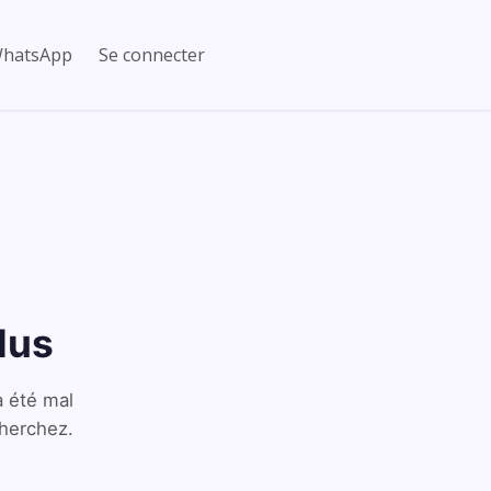
hatsApp
Se connecter
lus
a été mal
cherchez.