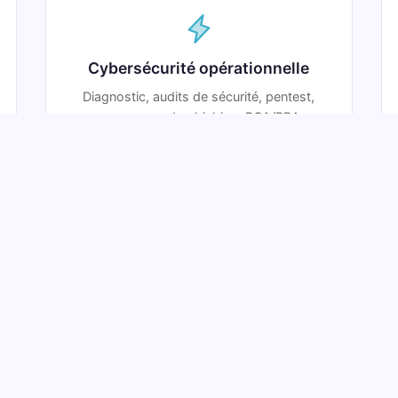
Cybersécurité opérationnelle
Diagnostic, audits de sécurité, pentest,
campagnes de phishing, PCA/PRA.
Découvrir →
 d'aide pour trouver la bonne
nez rendez-vous avec notre équipe : nous vous oriente