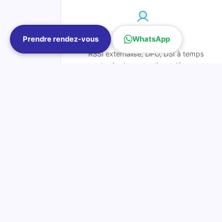
Externalisation
Prendre rendez-vous
WhatsApp
RSSI externalisé, DPO, DSI à temps
partagé : des expertises clés sans
alourdir votre structure.
Découvrir →
Besoin
Pre