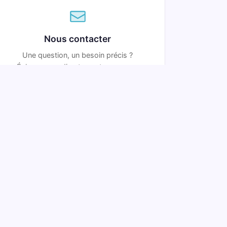
Nous contacter
Une question, un besoin précis ?
Échangeons directement pour vous
orienter vers la bonne solution.
Nous écrire →
 page ?
rons